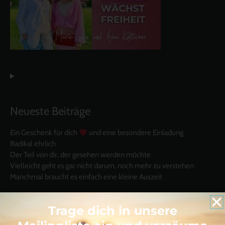
Neueste Beiträge
Ein Geschenk für dich
und eine besondere Einladung
Radikal ehrlich
Der Teil von dir, der gesehen werden möchte
Vielleicht geht es gar nicht darum, noch mehr zu verstehen
Manchmal braucht es einfach eine kleine Auszeit
Trage dich in unsere