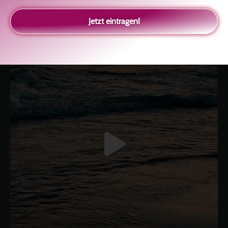
Selbstliebe, Aussöhnung mit der Kindheit, Potenzial entfalten,
glückliche Beziehung-The Master Key
Asha und Marie-Luise
Jetzt eintragen!
Kolitscher
Sisterlove