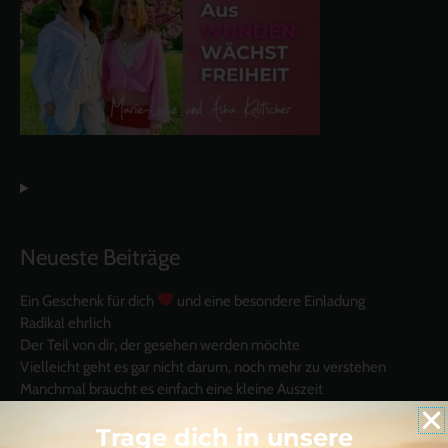
Neueste Beiträge
Ein Geschenk für dich
und eine besondere Einladung
Radikal ehrlich
Der Teil von dir, der gesehen werden möchte
Vielleicht geht es gar nicht darum, noch mehr zu verstehen
Manchmal braucht es einfach eine kleine Auszeit
Trage dich in unsere