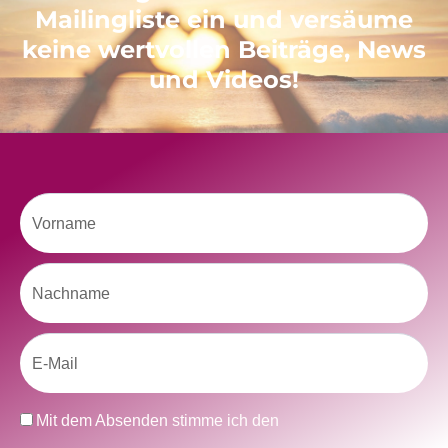
Mailingliste ein und versäume
keine wertvollen Beiträge, News
und Videos!
Like uns auf Facebook
Vorname
Klicke hier, um Marketing-Cookies zu
Nachname
akzeptieren und diesen Inhalt zu aktivieren
Email
Datenschutz
Mit dem Absenden stimme ich den