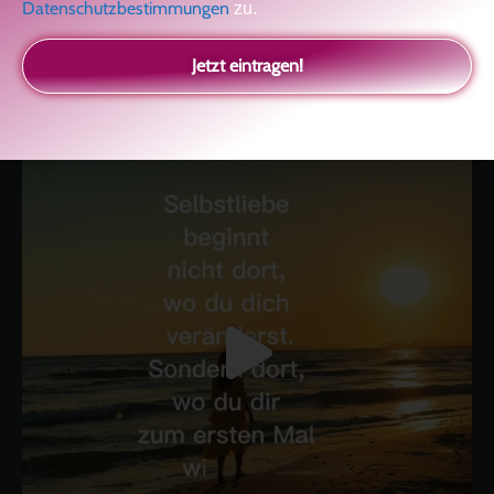
Datenschutzbestimmungen
zu.
kolitscher.by.biotic
Selbstliebe, Aussöhnung mit der Kindheit, Potenzial entfalten,
Jetzt eintragen!
glückliche Beziehung-The Master Key
Asha und Marie-Luise
Kolitscher
Sisterlove