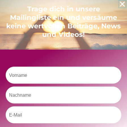
Like uns auf Facebook
Trage dich in unsere
Mailingliste ein und versäume
keine wertvollen Beiträge, News
und Videos!
Klicke hier, um Marketing-Cookies zu
akzeptieren und diesen Inhalt zu aktivieren
Vorname
Nachname
Email
kolitscher.by.biotic
Selbstliebe, Aussöhnung mit der Kindheit, Potenzial entfalten,