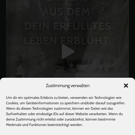
Zustimmung verwalten
Um dir ein optimales Erlebnis zu bieten, verwenden wir Technologien wie
Cookies, um Geräteinformationen zu speichern und/oder darauf zuzugreifen.
Wenn du diesen Technologien zustimmst, können wir Daten wie das
Surfverhalten oder eindeutige IDs auf dieser Website verarbeiten. Wenn du
deine Zustimmung nicht erteilst oder zurückziehst, können bestimmte
Mehr laden
Auf Instagram folgen
Merkmale und Funktionen beeinträchtigt werden.