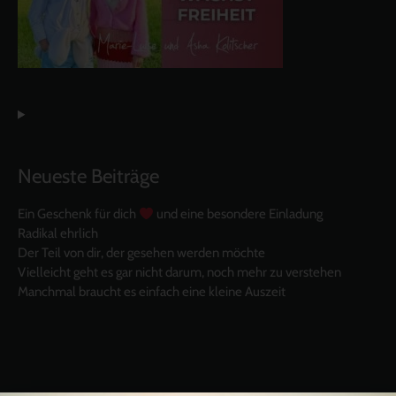
Neueste Beiträge
Ein Geschenk für dich
und eine besondere Einladung
Radikal ehrlich
Der Teil von dir, der gesehen werden möchte
Vielleicht geht es gar nicht darum, noch mehr zu verstehen
Manchmal braucht es einfach eine kleine Auszeit