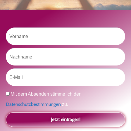
Der Teil von dir, der gesehen werden möchte
Vielleicht geht es gar nicht darum, noch mehr zu verstehen
Manchmal braucht es einfach eine kleine Auszeit
Vorname
Nachname
Like uns auf Facebook
Email
Datenschutz
Mit dem Absenden stimme ich den
Datenschutzbestimmungen
zu.
Klicke hier, um Marketing-Cookies zu
akzeptieren und diesen Inhalt zu aktivieren
Jetzt eintragen!