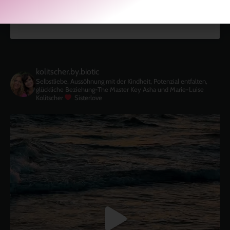
kolitscher.by.biotic
Selbstliebe, Aussöhnung mit der Kindheit, Potenzial entfalten,
glückliche Beziehung-The Master Key
Asha und Marie-Luise
Kolitscher
Sisterlove