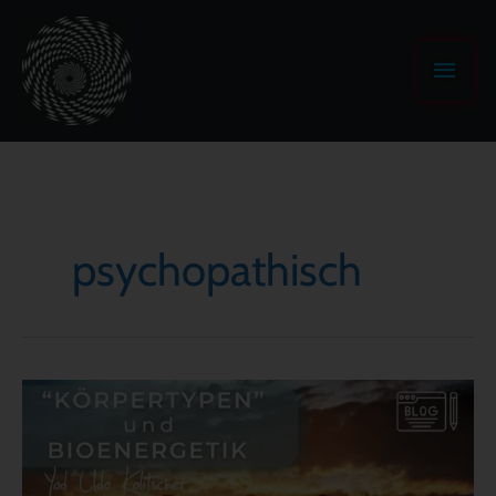
Zum
Haup
Inhalt
springen
psychopathisch
„Körpertypen“
und
Bioenergetik