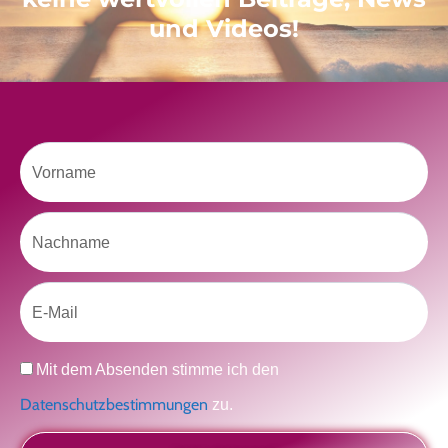
und Videos!
Vorname
Klicke hier, um Marketing-Cookies zu
akzeptieren und diesen Inhalt zu aktivieren
Nachname
Email
Datenschutz
Mit dem Absenden stimme ich den
kolitscher.by.biotic
Selbstliebe, Aussöhnung mit der Kindheit, Potenzial entfalten,
Datenschutzbestimmungen
zu.
glückliche Beziehung-The Master Key
Asha und Marie-Luise
Kolitscher
Sisterlove