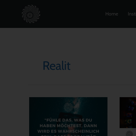
Zum
Inhalt
Home
Inst
springen
Realit
Zitat
Ganz
33:
tauch
Fühle
auf,
das,
wen
was
du
du
das