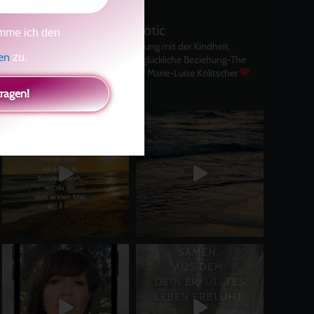
kolitscher.by.biotic
mme ich den
Selbstliebe, Aussöhnung mit der Kindheit,
gen
zu.
Potenzial entfalten, glückliche Beziehung-The
Master Key
Asha und Marie-Luise Kolitscher
Sisterlove
tragen!