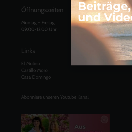
Beiträge
Öffnungszeiten
und Vide
Montag – Freitag:
09:00-12:00 Uhr
Links
El Molino
Castillo Moro
Casa Domingo
Abonniere unseren Youtube Kanal