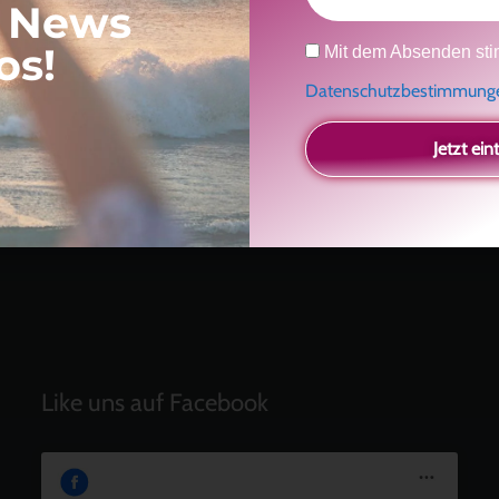
, News
Neueste Beiträge
Datenschutz
os!
Mit dem Absenden sti
Ein Geschenk für dich
und eine besondere
Datenschutzbestimmun
Einladung
Radikal ehrlich
Jetzt ein
Der Teil von dir, der gesehen werden möchte
Vielleicht geht es gar nicht darum, noch mehr zu
verstehen
Manchmal braucht es einfach eine kleine Auszeit
Like uns auf Facebook