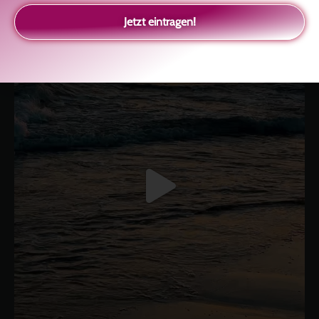
glückliche Beziehung-The Master Key
Asha und Marie-Luise
Kolitscher
Sisterlove
Jetzt eintragen!