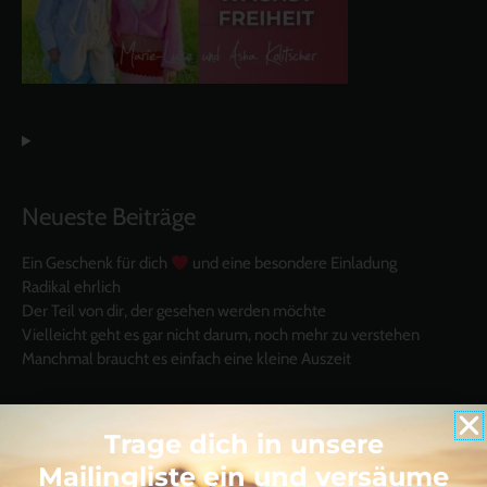
Neueste Beiträge
Ein Geschenk für dich
und eine besondere Einladung
Radikal ehrlich
Der Teil von dir, der gesehen werden möchte
Vielleicht geht es gar nicht darum, noch mehr zu verstehen
Manchmal braucht es einfach eine kleine Auszeit
Trage dich in unsere
Mailingliste ein und versäume