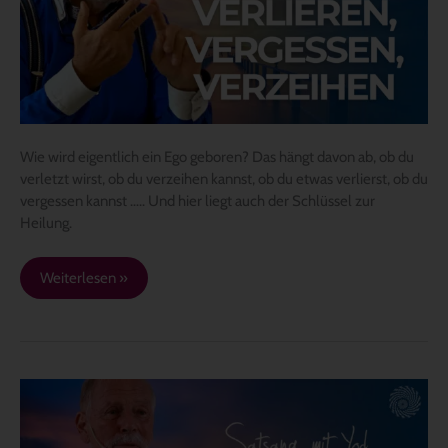
du
deine
Beziehung
in
Heilung
bringen
Wie wird eigentlich ein Ego geboren? Das hängt davon ab, ob du
verletzt wirst, ob du verzeihen kannst, ob du etwas verlierst, ob du
vergessen kannst ….. Und hier liegt auch der Schlüssel zur
Heilung.
Weiterlesen »
Satsang
mit
Yod: