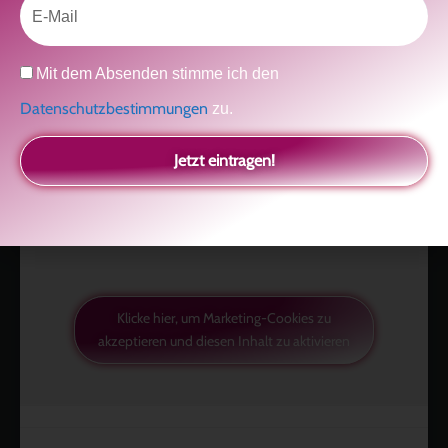
Datenschutz
Mit dem Absenden stimme ich den
Datenschutzbestimmungen
zu.
Like uns auf Facebook
Jetzt eintragen!
Klicke hier, um Marketing-Cookies zu
akzeptieren und diesen Inhalt zu aktivieren