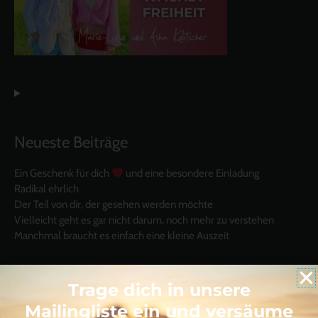
Neueste Beiträge
Ein Geschenk für dich
und eine besondere Einladung
Radikal ehrlich
Der Teil von dir, der gesehen werden möchte
Vielleicht geht es gar nicht darum, noch mehr zu verstehen
Manchmal braucht es einfach eine kleine Auszeit
Trage dich in unsere
Mailingliste ein und versäume