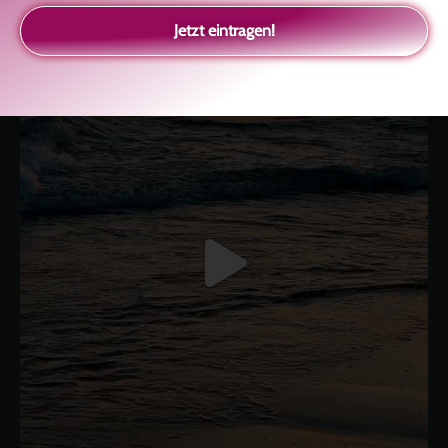
glückliche Beziehung-The Master Key
Asha und Marie-Luise
Kolitscher
Sisterlove
Jetzt eintragen!