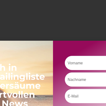
Vorname
h in
ilingliste
Nachname
versäume
rtvollen
Email
Neueste Beiträge
, News