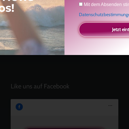
Datenschutz
os!
Ein Geschenk für dich
und eine besondere
Mit dem Absenden sti
Einladung
Datenschutzbestimmun
Radikal ehrlich
Der Teil von dir, der gesehen werden möchte
Jetzt ein
Vielleicht geht es gar nicht darum, noch mehr zu
verstehen
Manchmal braucht es einfach eine kleine Auszeit
Like uns auf Facebook