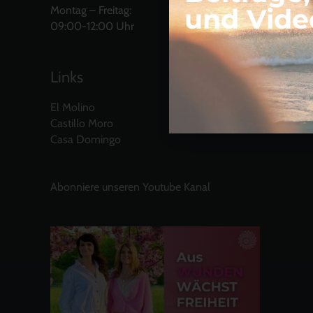
und Vide
Montag – Freitag:
09:00-12:00 Uhr
Links
El Molino
Castillo Moro
Casa Domingo
Abonniere unseren Youtube Kanal