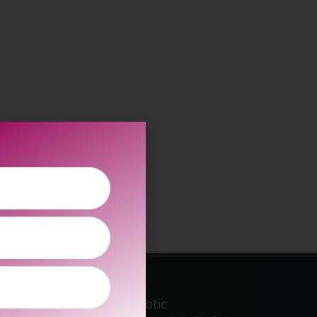
kolitscher.by.biotic