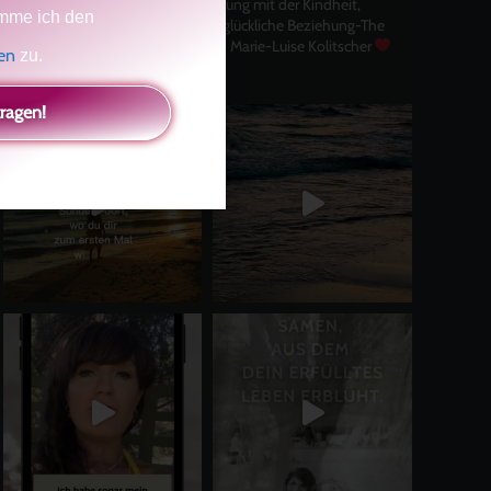
Selbstliebe, Aussöhnung mit der Kindheit,
mme ich den
Potenzial entfalten, glückliche Beziehung-The
Master Key
Asha und Marie-Luise Kolitscher
gen
zu.
Sisterlove
tragen!