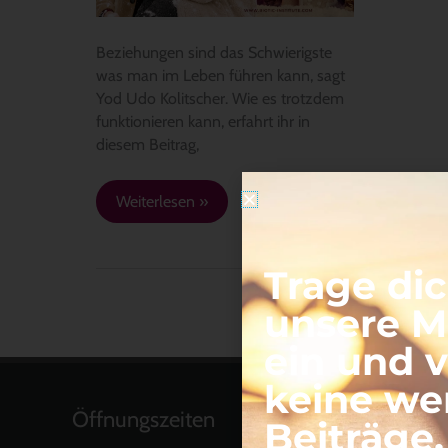
Beziehungen sind das Schwierigste
was man im Leben führen kann, sagt
Yod Udo Kolitscher. Wie es trotzdem
funktionieren kann, erfahrt ihr in
diesem Beitrag,
Weiterlesen »
Trage dic
unsere Ma
ein und 
keine we
Öffnungszeiten
Beiträge