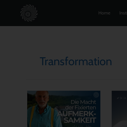
Zum
Inhalt
Home
Inst
springen
Transformation
Die
Zuga
Macht
zum
der
Live
fixierten
mit
Aufmerksamkeit:
Yod
Wie
am