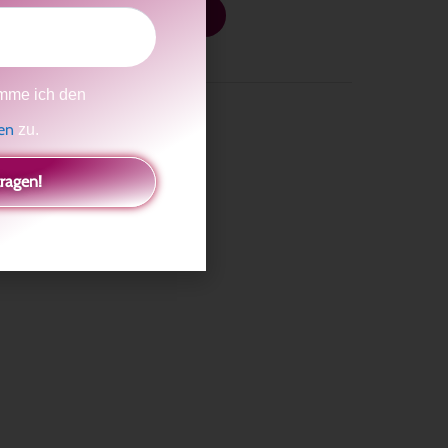
Weiterlesen »
mme ich den
gen
zu.
tragen!