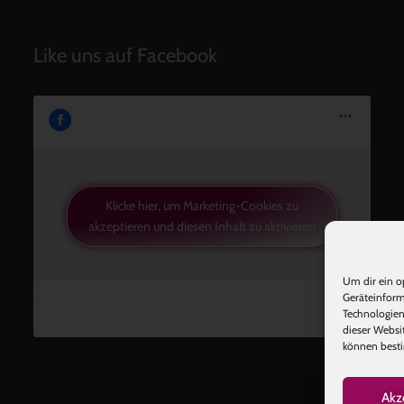
Like uns auf Facebook
Klicke hier, um Marketing-Cookies zu
akzeptieren und diesen Inhalt zu aktivieren
Um dir ein o
Geräteinform
Technologien
dieser Websi
können besti
Akz