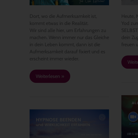
sie
15.2.
dein
–
Dort, wo die Aufmerksamkeit ist,
Heute, M
Leben
19:3
kommt etwas in die Realität.
Yod zu
steuert
–
Wir sind alle hier, um Erfahrungen zu
SELBST
Selb
machen. Wenn immer nur das Gleiche
dein Zu
been
in dein Leben kommt, dann ist die
freuen u
Aufmerksamkeit darauf fixiert und es
erscheint immer wieder.
Weit
Weiterlesen »
ALL
IM
Wachstum
WAN
in
…
deinen
UND
Schritten,
DU?