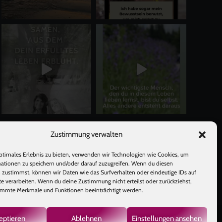
Mehr laden
Auf Instagram folgen
Zustimmung verwalten
ptimales Erlebnis zu bieten, verwenden wir Technologien wie Cookies, um
ationen zu speichern und/oder darauf zuzugreifen. Wenn du diesen
 zustimmst, können wir Daten wie das Surfverhalten oder eindeutige IDs auf
te verarbeiten. Wenn du deine Zustimmung nicht erteilst oder zurückziehst,
mmte Merkmale und Funktionen beeinträchtigt werden.
eptieren
Ablehnen
Einstellungen ansehen