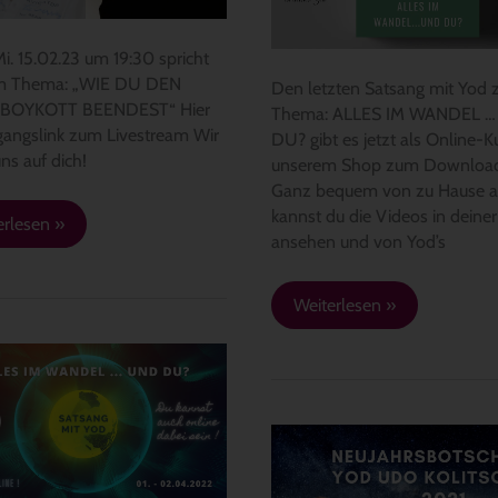
23
und
Du?
i. 15.02.23 um 19:30 spricht
0
m Thema: „WIE DU DEN
Den letzten Satsang mit Yod
BOYKOTT BEENDEST“ Hier
Thema: ALLES IM WANDEL 
stboykott
gangslink zum Livestream Wir
DU? gibt es jetzt als Online-Ku
den
ns auf dich!
unserem Shop zum Downloa
Ganz bequem von zu Hause a
kannst du die Videos in deiner
erlesen »
ansehen und von Yod’s
Weiterlesen »
ES
DEL
Neujahrsbotschaft
2021