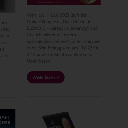
3.0
–
Vom 16.6. – 26.6.2022 läuft der
Sei
Online-Kongress: „Die Liebe in der
 zum
radikal
Sucht 3.0 – Sei radikal lebendig“. Yod
… UND
lebendig“
ist auch wieder mit einem
rs in
spannenden und wertvollen Interview
den.
dabei.Sein Beitrag wird am 19.6.22 für
us
24 Stunden kostenlos online sein.
 Zeit
Über diesen
Weiterlesen »
Awareness
live
Class