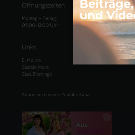
Beiträge
Öffnungszeiten
und Vide
Montag – Freitag:
09:00-12:00 Uhr
Links
El Molino
Castillo Moro
Casa Domingo
Abonniere unseren Youtube Kanal