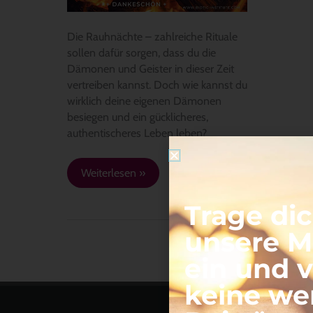
Die Rauhnächte – zahlreiche Rituale
sollen dafür sorgen, dass du die
Dämonen und Geister in dieser Zeit
vertreiben kannst. Doch wie kannst du
wirklich deine eigenen Dämonen
besiegen und ein gücklicheres,
authentischeres Leben leben?
Weiterlesen »
Trage dic
unsere Ma
ein und 
keine we