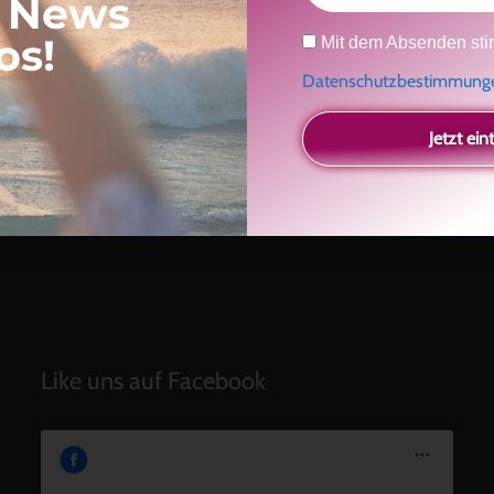
, News
Neueste Beiträge
Datenschutz
os!
Mit dem Absenden sti
Ein Geschenk für dich
und eine besondere
Datenschutzbestimmun
Einladung
Radikal ehrlich
Jetzt ein
Der Teil von dir, der gesehen werden möchte
Vielleicht geht es gar nicht darum, noch mehr zu
verstehen
Manchmal braucht es einfach eine kleine Auszeit
Like uns auf Facebook