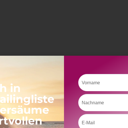
Vorname
h in
ilingliste
Nachname
versäume
rtvollen
Email