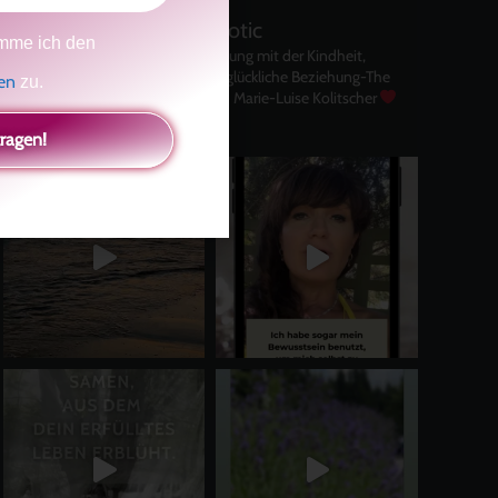
kolitscher.by.biotic
mme ich den
Selbstliebe, Aussöhnung mit der Kindheit,
Potenzial entfalten, glückliche Beziehung-The
gen
zu.
Master Key
Asha und Marie-Luise Kolitscher
Sisterlove
tragen!