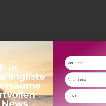
Vorname
h in
ilingliste
Nachname
versäume
rtvollen
Email
, News
Neueste Beiträge