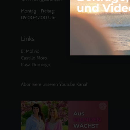
und Vide
Montag – Freitag:
09:00-12:00 Uhr
Links
El Molino
Castillo Moro
Casa Domingo
Abonniere unseren Youtube Kanal