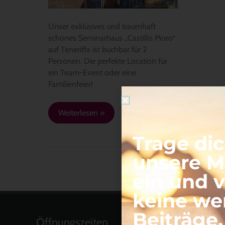
Teneriffa
Unser exklusives und traumhaft
schönes Seminarhaus „Castillo Moro“
auf Teneriffa ist buchbar für 2
Personen. Die perfekte Location für
ein Team-Event oder eine
Familienfeier!
Weiterlesen »
Trage dic
unsere Ma
ein und 
keine we
Beiträge
Öffnungszeiten