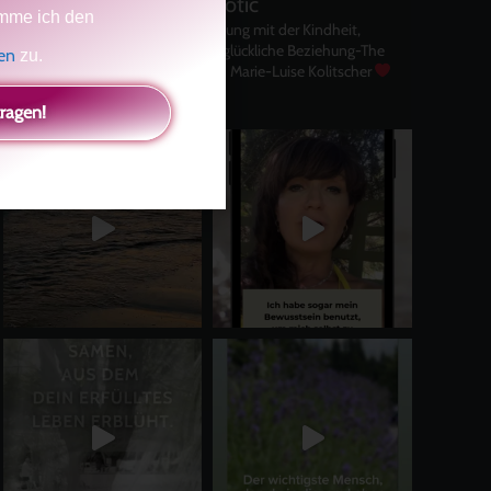
kolitscher.by.biotic
mme ich den
Selbstliebe, Aussöhnung mit der Kindheit,
Potenzial entfalten, glückliche Beziehung-The
gen
zu.
Master Key
Asha und Marie-Luise Kolitscher
Sisterlove
tragen!