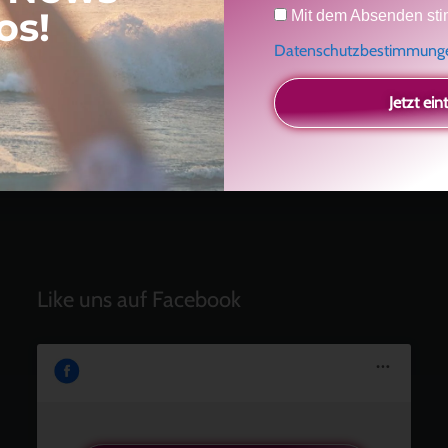
Datenschutz
os!
Mit dem Absenden sti
Radikal ehrlich
Datenschutzbestimmun
Der Teil von dir, der gesehen werden möchte
Vielleicht geht es gar nicht darum, noch mehr zu
Jetzt ein
verstehen
Manchmal braucht es einfach eine kleine Auszeit
Berührung, Begegnung und ein neuer Podcast
Like uns auf Facebook