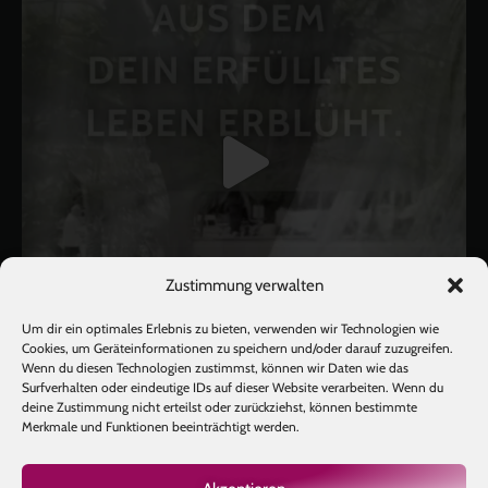
Zustimmung verwalten
Um dir ein optimales Erlebnis zu bieten, verwenden wir Technologien wie
Cookies, um Geräteinformationen zu speichern und/oder darauf zuzugreifen.
Wenn du diesen Technologien zustimmst, können wir Daten wie das
Surfverhalten oder eindeutige IDs auf dieser Website verarbeiten. Wenn du
deine Zustimmung nicht erteilst oder zurückziehst, können bestimmte
Mehr laden
Auf Instagram folgen
Merkmale und Funktionen beeinträchtigt werden.