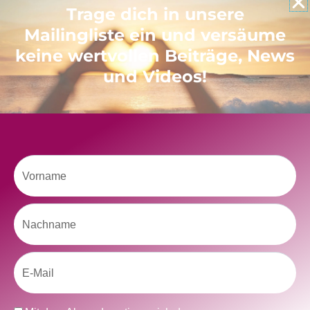
Like uns auf Facebook
Trage dich in unsere
Mailingliste ein und versäume
keine wertvollen Beiträge, News
und Videos!
Klicke hier, um Marketing-Cookies zu
akzeptieren und diesen Inhalt zu aktivieren
Vorname
Nachname
Email
kolitscher.by.biotic
Selbstliebe, Aussöhnung mit der Kindheit, Potenzial entfalten,
glückliche Beziehung-The Master Key
Asha und Marie-Luise
Datenschutz