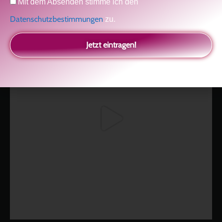
Kolitscher
Sisterlove
Mit dem Absenden stimme ich den
Datenschutzbestimmungen
zu.
Jetzt eintragen!