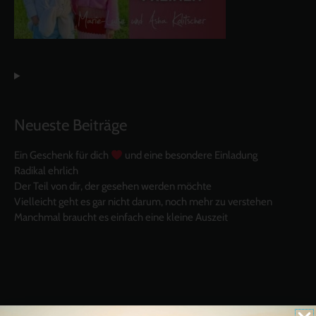
Neueste Beiträge
Ein Geschenk für dich
und eine besondere Einladung
Radikal ehrlich
Der Teil von dir, der gesehen werden möchte
Vielleicht geht es gar nicht darum, noch mehr zu verstehen
Manchmal braucht es einfach eine kleine Auszeit