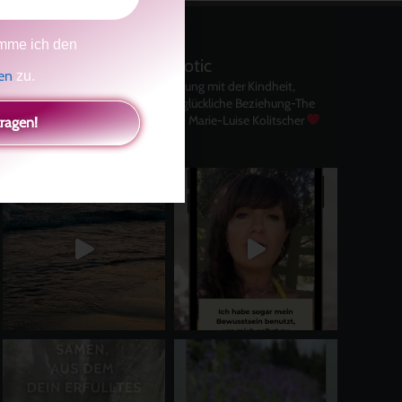
mme ich den
kolitscher.by.biotic
gen
zu.
Selbstliebe, Aussöhnung mit der Kindheit,
Potenzial entfalten, glückliche Beziehung-The
Master Key
Asha und Marie-Luise Kolitscher
tragen!
Sisterlove