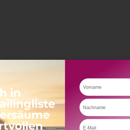
Vorname
h in
ilingliste
Nachname
versäume
rtvollen
Email