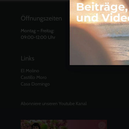
Beiträge
und Vide
Öffnungszeiten
Montag – Freitag:
09:00-12:00 Uhr
Links
El Molino
Castillo Moro
Casa Domingo
Abonniere unseren Youtube Kanal