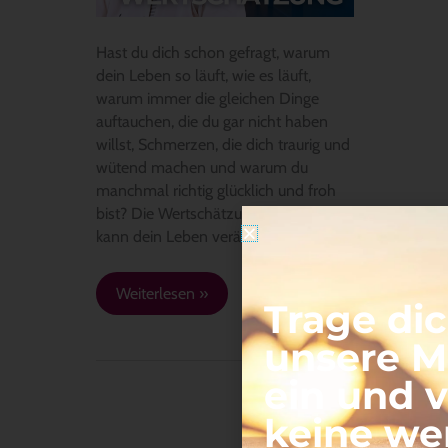
Hast du dich schon gefragt, warum
dein Leben so läuft, wie es läuft,
warum immer die gleichen Dinge
auftauchen, die du gar nicht haben
willst, Schmerzen, die dich traurig und
wütend machen und warum du
manchmal richtig glücklich und froh
bist? Die Wertschätzung all dessen
kann dein Leben verändern.
Weiterlesen »
Trage dic
unsere Ma
ein und 
keine we