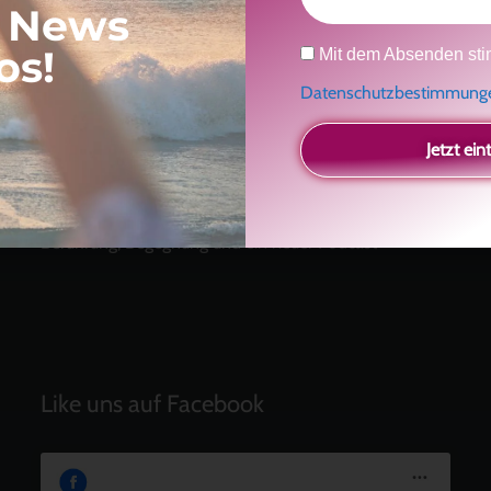
, News
Datenschutz
os!
Mit dem Absenden sti
Neueste Beiträge
Datenschutzbestimmun
Radikal ehrlich
Der Teil von dir, der gesehen werden möchte
Jetzt ein
Vielleicht geht es gar nicht darum, noch mehr zu
verstehen
Manchmal braucht es einfach eine kleine Auszeit
Berührung, Begegnung und ein neuer Podcast
Like uns auf Facebook