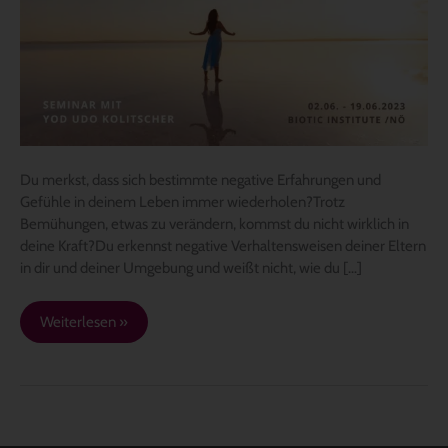
Fesseln
der
Vergangenheit
und
finde
heraus,
was
du
Du merkst, dass sich bestimmte negative Erfahrungen und
wirklich
Gefühle in deinem Leben immer wiederholen?Trotz
willst
Bemühungen, etwas zu verändern, kommst du nicht wirklich in
im
deine Kraft?Du erkennst negative Verhaltensweisen deiner Eltern
Leben
in dir und deiner Umgebung und weißt nicht, wie du […]
Weiterlesen »