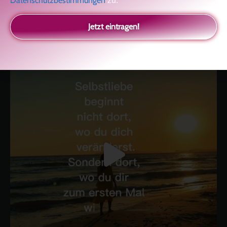
Datenschutzbestimmungen
zu.
kolitscher.by.biotic
Selbstliebe, Aussöhnung mit der Kindheit, Potenzial entfalten,
Jetzt eintragen!
glückliche Beziehung-The Master Key
Asha und Marie-Luise
Kolitscher
Sisterlove