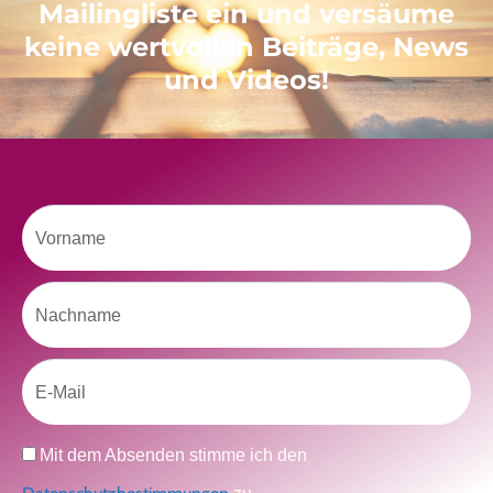
Mailingliste ein und versäume
keine wertvollen Beiträge, News
Like uns auf Facebook
und Videos!
Vorname
Klicke hier, um Marketing-Cookies zu
Nachname
akzeptieren und diesen Inhalt zu aktivieren
Email
Datenschutz
Mit dem Absenden stimme ich den