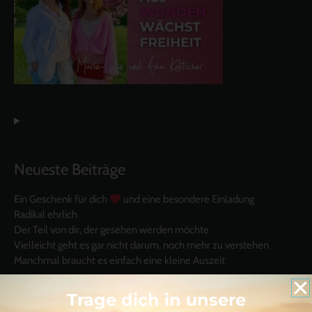
Neueste Beiträge
Ein Geschenk für dich
und eine besondere Einladung
Radikal ehrlich
Der Teil von dir, der gesehen werden möchte
Vielleicht geht es gar nicht darum, noch mehr zu verstehen
Manchmal braucht es einfach eine kleine Auszeit
Trage dich in unsere