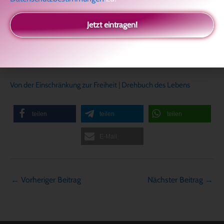
weitergibst. Wenn du etwas in dir verändern kannst, wirst du
deinem Kind das Schönste weitergeben, was es überhaupt gibt:
Jetzt eintragen!
Authentizität und Ehrlichkeit.
Das Kind wird wohl seine Unschuld im Laufe der Jahre verlieren,
aber es wird sich daran erinnern können, was du es gelehrt hast.
Von der Einschränkung zur Freiheit
|
Drehbuch des Lebens
teilen
teilen
teilen
E-Mail
←
Vorheriger Beitrag
Nächster Beitrag
→