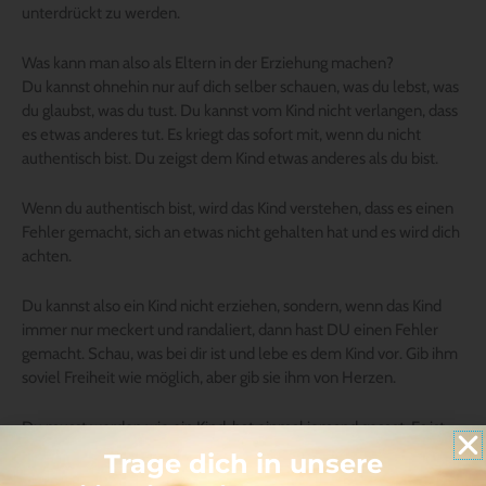
unterdrückt zu werden.
Was kann man also als Eltern in der Erziehung machen?
Du kannst ohnehin nur auf dich selber schauen, was du lebst, was
du glaubst, was du tust. Du kannst vom Kind nicht verlangen, dass
es etwas anderes tut. Es kriegt das sofort mit, wenn du nicht
authentisch bist. Du zeigst dem Kind etwas anderes als du bist.
Wenn du authentisch bist, wird das Kind verstehen, dass es einen
Fehler gemacht, sich an etwas nicht gehalten hat und es wird dich
achten.
Du kannst also ein Kind nicht erziehen, sondern, wenn das Kind
immer nur meckert und randaliert, dann hast DU einen Fehler
gemacht. Schau, was bei dir ist und lebe es dem Kind vor. Gib ihm
soviel Freiheit wie möglich, aber gib sie ihm von Herzen.
Du musst werden wie ein Kind, hat einmal jemand gesagt. Es ist
aber sehr selten, dass ein alter Mann wieder wie ein Kind wird,
Trage dich in unsere
dass seine Augen wieder so unschuldig werden wie die eines