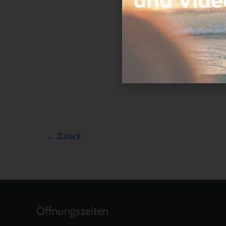
und Vide
←
Zurück
Öffnungszeiten