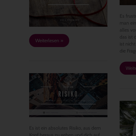
dein
Herz
Es frust
man ein
alles vo
das ist 
Weiterlesen »
ist nich
die Frag
Weit
Es
ist
ein
Risiko,
Zitat
sich
24:
auf
Mac
ein
dir
Gefühl
Es ist ein absolutes Risiko, aus dem
bewu
einzulassen
Kopf heraus zu gehen und dich auf