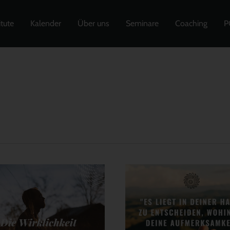
itute
Kalender
Über uns
Seminare
Coaching
P
Zitat
ichkeit
28:
Es
er
liegt
in
deiner