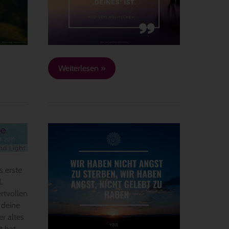
dem
Maße…
Weiterlesen »
Zitat
26:
Wir
haben
s erste
nicht
L
Angst
ertvollen
zu
 deine
sterben…
r altes
t hat