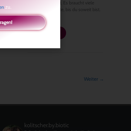
die Wiedergeburt. Es braucht viele
gen
zu.
Stationen, Schritte, bis du soweit bist.
Bewusstheit
tragen!
Weiterlesen »
Weiter
→
kolitscher.by.biotic