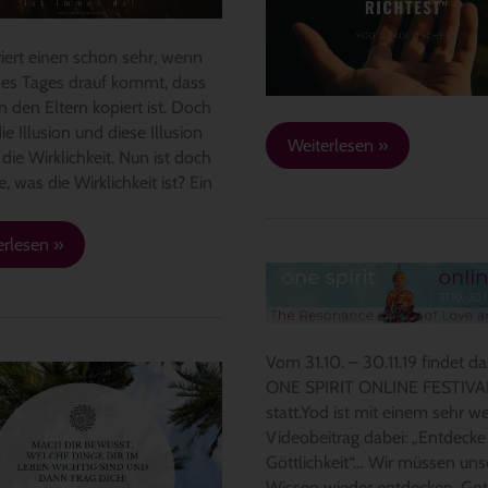
Hand…
riert einen schon sehr, wenn
es Tages drauf kommt, dass
n den Eltern kopiert ist. Doch
die Illusion und diese Illusion
Weiterlesen »
t die Wirklichkeit. Nun ist doch
e, was die Wirklichkeit ist? Ein
erlesen »
1.
ONE
SPIRIT
ONLINE
Vom 31.10. – 30.11.19 findet da
FESTIVAL
ONE SPIRIT ONLINE FESTIVA
statt.Yod ist mit einem sehr w
h
Videobeitrag dabei: „Entdecke
Göttlichkeit“… Wir müssen unse
sst,
Wissen wieder entdecken. Got