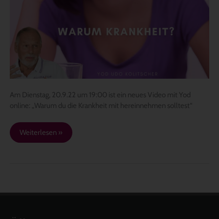
20.9.22
–
19:00:
Warum
du
die
Krankheit
mit
hineinnehmen
Am Dienstag, 20.9.22 um 19:00 ist ein neues Video mit Yod
solltest
online: „Warum du die Krankheit mit hereinnehmen solltest“
Weiterlesen »