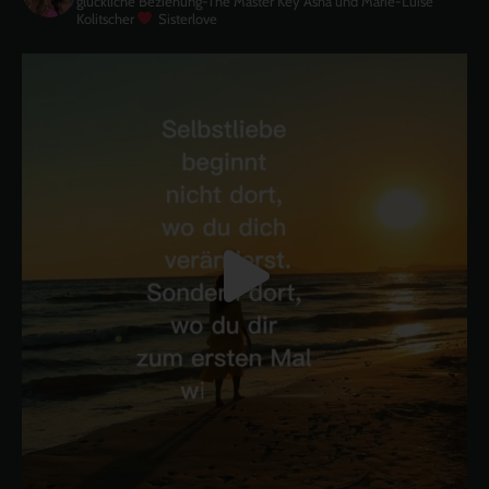
glückliche Beziehung-The Master Key
Asha und Marie-Luise
Kolitscher
Sisterlove