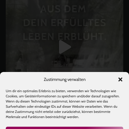
Zustimmung verwalten
Um dir ein optimales Erlebnis zu bieten, verwenden wir Technologien wie
Cookies, um Geräteinformationen zu speichern und/oder darauf zuzugreifen.
Wenn du diesen Technologien zustimmst, können wir Daten wie das
Surfverhalten oder eindeutige IDs auf dieser Website verarbeiten. Wenn du
deine Zustimmung nicht erteilst oder zurückziehst, können bestimmte
Mehr laden
Auf Instagram folgen
Merkmale und Funktionen beeinträchtigt werden.