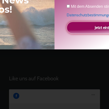
, News
Neueste Beiträge
Datenschutz
os!
Mit dem Absenden sti
Radikal ehrlich
Datenschutzbestimmun
Der Teil von dir, der gesehen werden möchte
Vielleicht geht es gar nicht darum, noch mehr zu
Jetzt ein
verstehen
Manchmal braucht es einfach eine kleine Auszeit
Berührung, Begegnung und ein neuer Podcast
Like uns auf Facebook