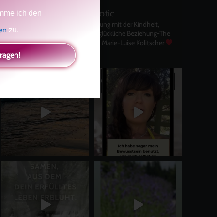
kolitscher.by.biotic
mme ich den
Selbstliebe, Aussöhnung mit der Kindheit,
gen
zu.
Potenzial entfalten, glückliche Beziehung-The
Master Key
Asha und Marie-Luise Kolitscher
Sisterlove
tragen!