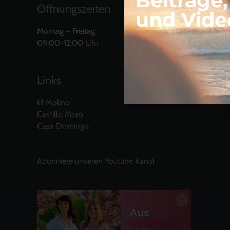
Beiträge
Öffnungszeiten
und Vide
Montag – Freitag:
09:00-12:00 Uhr
Links
El Molino
Castillo Moro
Casa Domingo
Abonniere unseren Youtube Kanal