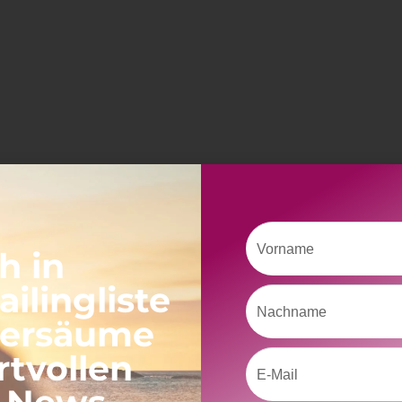
Vorname
h in
ilingliste
Nachname
versäume
rtvollen
Email