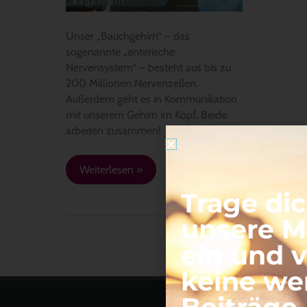
Unser „Bauchgehirn“ – das
sogenannte „enterische
Nervensystem“ – besteht aus bis zu
200 Millionen Nervenzellen.
Außerdem geht es in Kommunikation
mit unserem Gehirn im Kopf. Beide
arbeiten zusammen!
Weiterlesen »
Trage dic
unsere Ma
ein und 
keine we