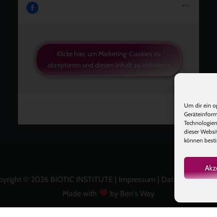
Klicke hier, um Marketing-Cookies zu
akzeptieren und diesen Inhalt zu aktivieren
Um dir ein o
Geräteinform
Technologien
dieser Websi
können besti
Akz
pyright © 2026 BIOTIC INSTITUTE |
Impressum
|
Datenschutz
|
A
Made with
by Ben's Way