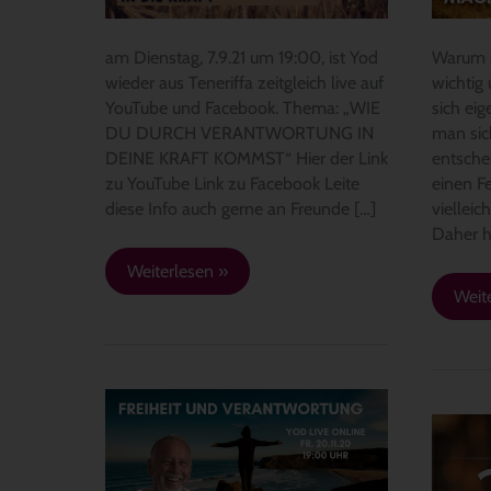
KRAFT
KOMMST“
am Dienstag, 7.9.21 um 19:00, ist Yod
Warum s
wieder aus Teneriffa zeitgleich live auf
wichtig
YouTube und Facebook. Thema: „WIE
sich eig
DU DURCH VERANTWORTUNG IN
man sic
DEINE KRAFT KOMMST“ Hier der Link
entsche
zu YouTube Link zu Facebook Leite
einen F
diese Info auch gerne an Freunde […]
vielleich
Daher h
Weiterlesen »
Weit
Yod
live,
Es
Fr.
gibt
20.11.20
nur