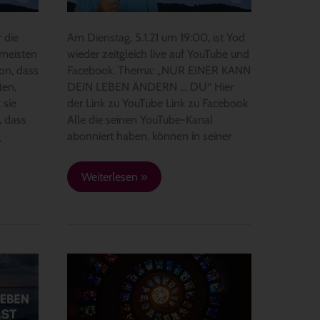
–
Thema:
 die
Am Dienstag, 5.1.21 um 19:00, ist Yod
„Nur
 meisten
wieder zeitgleich live auf YouTube und
einer
on, dass
Facebook. Thema: „NUR EINER KANN
kann
ten,
DEIN LEBEN ÄNDERN … DU“ Hier
dein
 sie
der Link zu YouTube Link zu Facebook
Leben
, dass
Alle die seinen YouTube-Kanal
ändern
g
abonniert haben, können in seiner
…
DU“
Weiterlesen »
Ganzheit
taucht
auf,
wenn