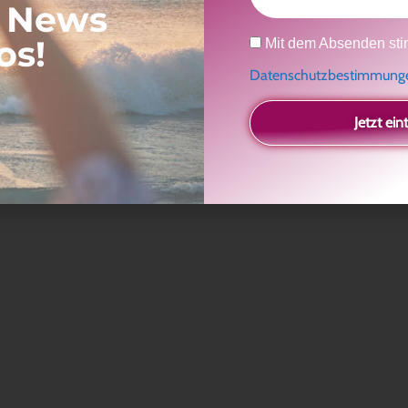
, News
Datenschutz
os!
Mit dem Absenden sti
Datenschutzbestimmun
Jetzt ein