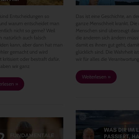
…
DU
ind Entscheidungen so
Das ist eine Geschichte, an der
 und warum entscheidet man
ganze Menschheit krankt. Die
entlich nicht so gerne? Weil
Menschen sind überzeugt dav
h natürlich auch falsch
die anderen sich ändern müss
iden kann, aber dann hat man
damit es ihnen gut geht, damit
ehler gemacht und wird
glücklich sind. Die Wahrheit ist
t kritisiert oder bestraft dafür.
wir für alles die Verantwortun
aben wir ganz
Weiterlesen »
erlesen »
Was
dir
im
Leben