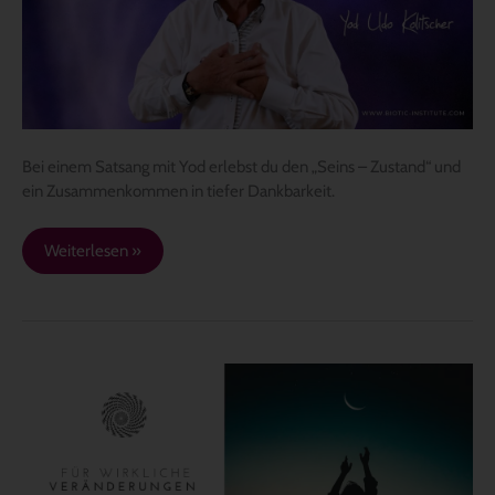
Wahrheit“
Bei einem Satsang mit Yod erlebst du den „Seins – Zustand“ und
ein Zusammenkommen in tiefer Dankbarkeit.
Weiterlesen »
Die
meisten
Veränderungen
verändern
nichts!