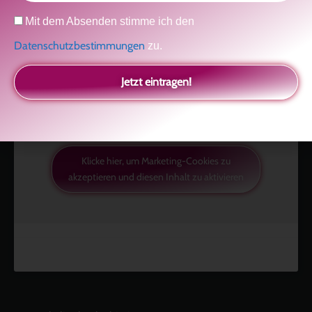
Datenschutz
Mit dem Absenden stimme ich den
Like uns auf Facebook
Datenschutzbestimmungen
zu.
Jetzt eintragen!
Klicke hier, um Marketing-Cookies zu
akzeptieren und diesen Inhalt zu aktivieren