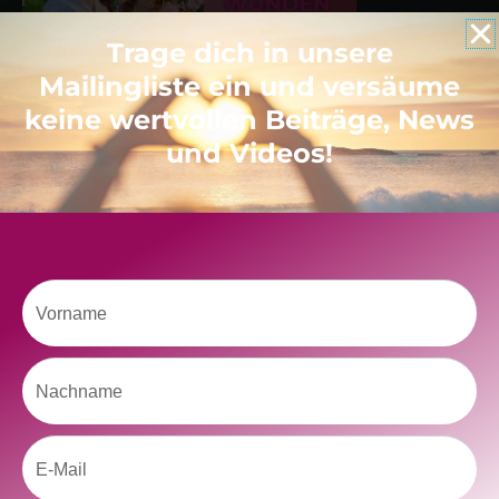
Trage dich in unsere
Mailingliste ein und versäume
keine wertvollen Beiträge, News
und Videos!
Neueste Beiträge
Vorname
Ein Geschenk für dich
und eine besondere Einladung
Radikal ehrlich
Der Teil von dir, der gesehen werden möchte
Nachname
Vielleicht geht es gar nicht darum, noch mehr zu verstehen
Manchmal braucht es einfach eine kleine Auszeit
Email