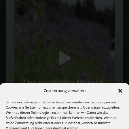
Zustimmung verwalten
Um dir ein optimales Erlebnis zu bieten, verwenden wir Technologien wie
Cookies, um Geräteinformationen zu speichern und/oder darauf zuzugreifen.
Wenn du diesen Technologien zustimmst, können wir Daten wie das
Surfverhalten oder eindeutige IDs auf dieser Website verarbeiten. Wenn du
deine Zustimmung nicht erteilst oder zurückziehst, können bestimmte
Mehr laden
Auf Instagram folgen
Merkmale und Funktionen beeinträchtigt werden.