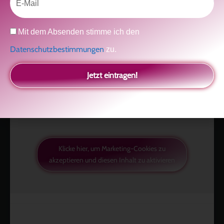
Datenschutz
Mit dem Absenden stimme ich den
Datenschutzbestimmungen
zu.
Like uns auf Facebook
Jetzt eintragen!
Klicke hier, um Marketing-Cookies zu
akzeptieren und diesen Inhalt zu aktivieren