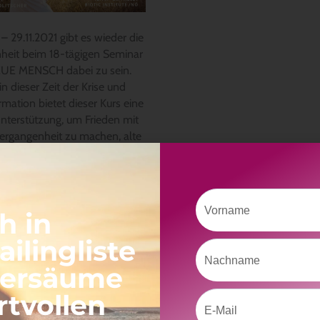
– 29.11.2021 gibt es wieder die
heit beim 18-tägigen Seminar
UE MENSCH dabei zu sein.
n dieser Zeit der Krise und
mation bietet dieser Kurs eine
nterstützung, um Frieden mit
Vergangenheit zu machen, alte
erlesen »
Vorname
h in
ilingliste
Nachname
versäume
rtvollen
Email