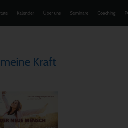
itute
Kalender
Über uns
Seminare
Coaching
P
meine Kraft
rgessliche
e
em
n