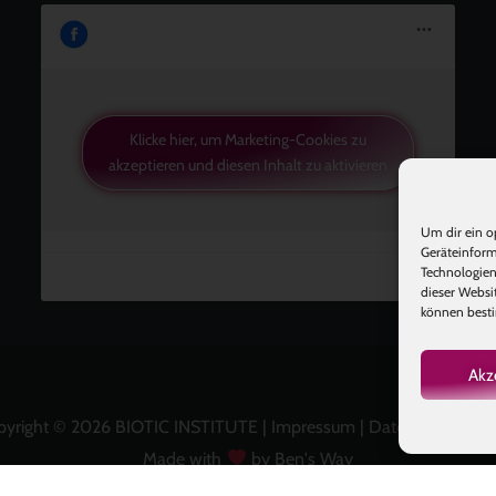
Klicke hier, um Marketing-Cookies zu
akzeptieren und diesen Inhalt zu aktivieren
Um dir ein o
Geräteinform
Technologien
dieser Websi
können besti
Akz
pyright © 2026 BIOTIC INSTITUTE |
Impressum
|
Datenschutz
|
A
Made with
by Ben's Way