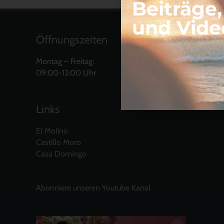
Beiträge
und Vide
Öffnungszeiten
Montag – Freitag:
09:00-12:00 Uhr
Links
El Molino
Castillo Moro
Casa Domingo
Abonniere unseren Youtube Kanal