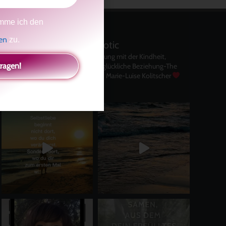
mme ich den
gen
zu.
kolitscher.by.biotic
Selbstliebe, Aussöhnung mit der Kindheit,
tragen!
Potenzial entfalten, glückliche Beziehung-The
Master Key
Asha und Marie-Luise Kolitscher
Sisterlove