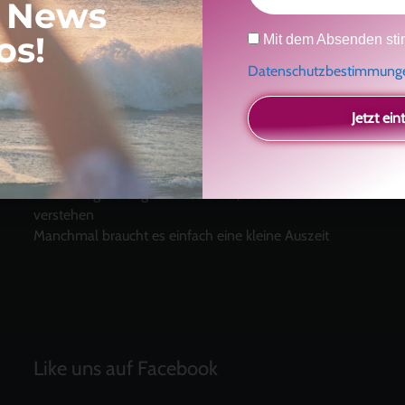
, News
Datenschutz
os!
Mit dem Absenden sti
Neueste Beiträge
Datenschutzbestimmun
Ein Geschenk für dich
und eine besondere
Jetzt ein
Einladung
Radikal ehrlich
Der Teil von dir, der gesehen werden möchte
Vielleicht geht es gar nicht darum, noch mehr zu
verstehen
Manchmal braucht es einfach eine kleine Auszeit
Like uns auf Facebook