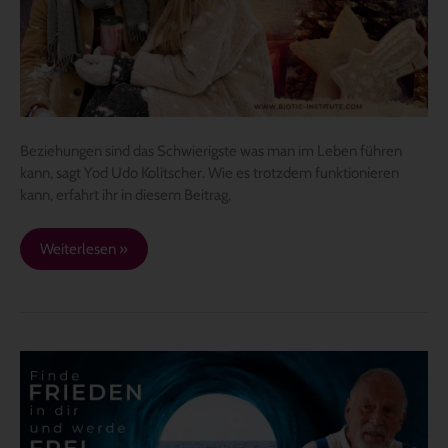
Beziehungen sind das Schwierigste was man im Leben führen
kann, sagt Yod Udo Kolitscher. Wie es trotzdem funktionieren
kann, erfahrt ihr in diesem Beitrag,
Weiterlesen »
Finde
Frieden
in
dir