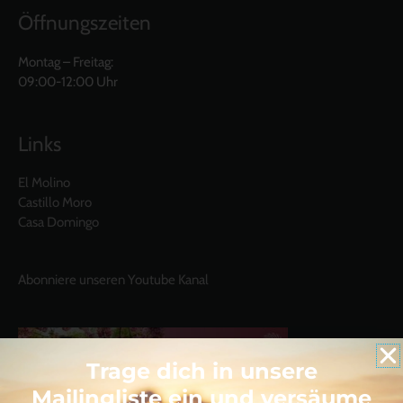
Öffnungszeiten
Montag – Freitag:
09:00-12:00 Uhr
Links
El Molino
Castillo Moro
Casa Domingo
Abonniere unseren Youtube Kanal
Trage dich in unsere
Mailingliste ein und versäume