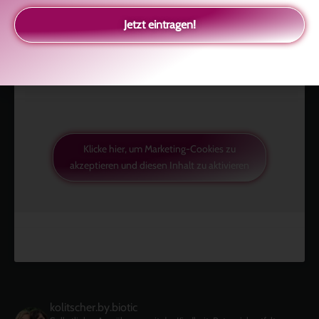
Like uns auf Facebook
Jetzt eintragen!
Klicke hier, um Marketing-Cookies zu
akzeptieren und diesen Inhalt zu aktivieren
kolitscher.by.biotic