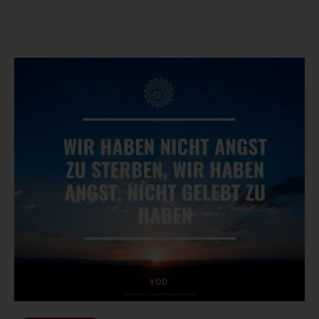
Zitat
26:
Wir
haben
nicht
Angst
zu
sterben…