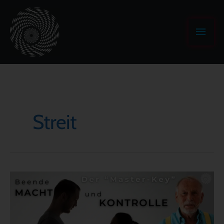
Zum
Haup
Inhalt
springen
Streit
Der
„Master
Key“
–
Macht