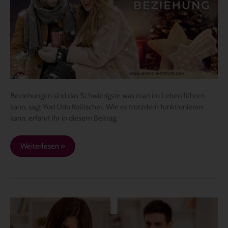
„Beziehung“
Beziehungen sind das Schwierigste was man im Leben führen
kann, sagt Yod Udo Kolitscher. Wie es trotzdem funktionieren
kann, erfahrt ihr in diesem Beitrag,
Weiterlesen »
Erwartungen,
das
Gift