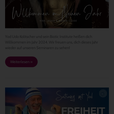
im
neuen
Jahr
2024
Yod Udo Kolitscher und sein Biotic Institute heißen dich
Willkommen im Jahr 2024. Wir freuen uns, dich dieses Jahr
wieder auf unseren Seminaren zu sehen!
Weiterlesen »
Freiheit
von
Gedanken:
ICH
BIN