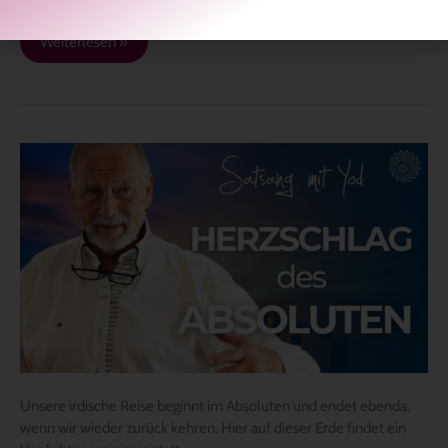
Weiterlesen »
Herzschlag
des
Absoluten
Unsere irdische Reise beginnt im Absoluten und endet ebenda,
wenn wir wieder zurück kehren. Hier auf dieser Erde findet ein