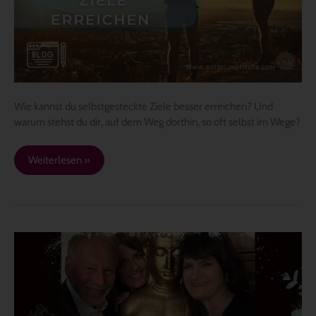
Wie kannst du selbstgesteckte Ziele besser erreichen? Und
warum stehst du dir, auf dem Weg dorthin, so oft selbst im Wege?
Weiterlesen »
Yod
Udo
Kolitscher
begrüßt
dich